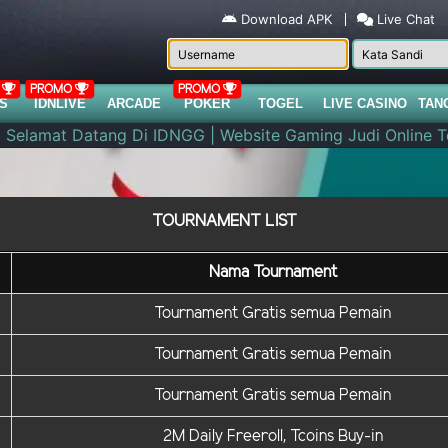
Download APK
Live Chat
O
PROMO
PROMO
S
IDNLIVE
ARCADE
POKER
TOGEL
LIVE CASINO
TAN
atang Di IDNGG | Website Gaming Judi Online Terbaik & Terp
TOURNAMENT LIST
Nama Tournament
Tournament Gratis semua Pemain
Tournament Gratis semua Pemain
Tournament Gratis semua Pemain
2M Daily Freeroll, Tcoins Buy-in