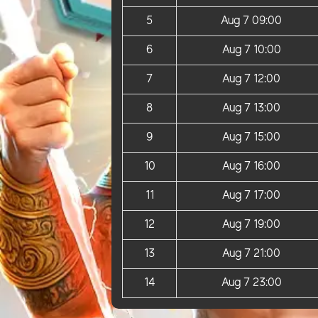
5
Aug 7 09:00
6
Aug 7 10:00
7
Aug 7 12:00
8
Aug 7 13:00
9
Aug 7 15:00
10
Aug 7 16:00
11
Aug 7 17:00
12
Aug 7 19:00
13
Aug 7 21:00
14
Aug 7 23:00