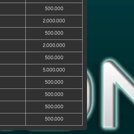
500.000
2.000.000
500.000
2.000.000
500.000
5.000.000
500.000
500.000
500.000
500.000